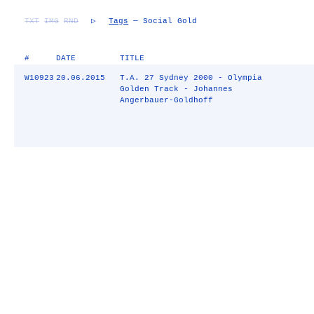
TXT
IMG
RND
▷
Tags
— Social Gold
#
DATE
TITLE
W10923
20.06.2015
T.A. 27 Sydney 2000 - Olympia
Golden Track - Johannes
Angerbauer-Goldhoff