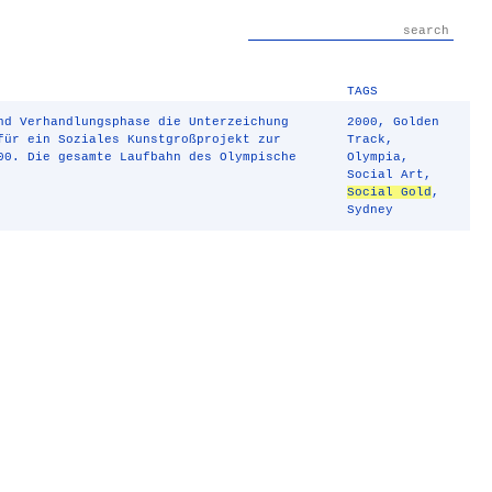
TAGS
nd Verhandlungsphase die Unterzeichung
2000
,
Golden
für ein Soziales Kunstgroßprojekt zur
Track
,
00. Die gesamte Laufbahn des Olympische
Olympia
,
Social Art
,
Social Gold
,
Sydney