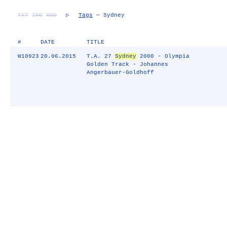
TXT
IMG
RND
▷
Tags
— Sydney
#
DATE
TITLE
W10923
20.06.2015
T.A. 27
Sydney
2000 - Olympia
Golden Track - Johannes
Angerbauer-Goldhoff