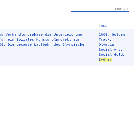
TAGS
nd Verhandlungsphase die Unterzeichung
2000
,
Golden
für ein Soziales Kunstgroßprojekt zur
Track
,
0. Die gesamte Laufbahn des Olympische
Olympia
,
Social Art
,
Social Gold
,
Sydney