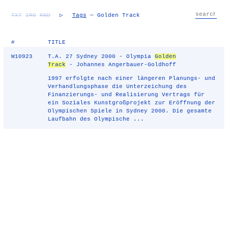
TXT
IMG
RND
▷
Tags
— Golden Track
#
TITLE
W10923
T.A. 27 Sydney 2000 - Olympia
Golden
Track
- Johannes Angerbauer-Goldhoff
1997 erfolgte nach einer längeren Planungs- und
Verhandlungsphase die Unterzeichung des
Finanzierungs- und Realisierung Vertrags für
ein Soziales Kunstgroßprojekt zur Eröffnung der
Olympischen Spiele in Sydney 2000. Die gesamte
Laufbahn des Olympische ...