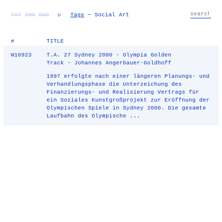
TXT
IMG
RND
▷
Tags
— Social Art
#
TITLE
W10923
T.A. 27 Sydney 2000 - Olympia Golden
Track - Johannes Angerbauer-Goldhoff
1997 erfolgte nach einer längeren Planungs- und
Verhandlungsphase die Unterzeichung des
Finanzierungs- und Realisierung Vertrags für
ein Soziales Kunstgroßprojekt zur Eröffnung der
Olympischen Spiele in Sydney 2000. Die gesamte
Laufbahn des Olympische ...