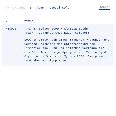
TXT
IMG
RND
▷
Tags
— Social Gold
#
TITLE
W10923
T.A. 27 Sydney 2000 - Olympia Golden
Track - Johannes Angerbauer-Goldhoff
1997 erfolgte nach einer längeren Planungs- und
Verhandlungsphase die Unterzeichung des
Finanzierungs- und Realisierung Vertrags für
ein Soziales Kunstgroßprojekt zur Eröffnung der
Olympischen Spiele in Sydney 2000. Die gesamte
Laufbahn des Olympische ...