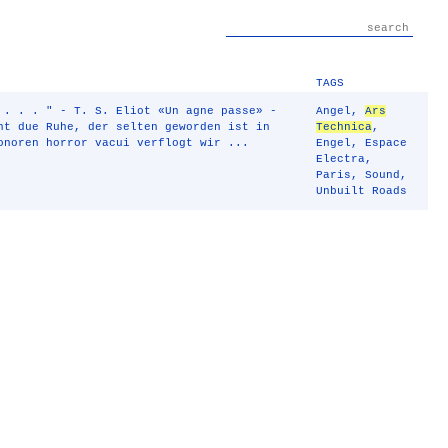
TAGS
 . . . " - T. S. Eliot «Un agne passe» -
Angel
,
Ars
nt due Ruhe, der selten geworden ist in
Technica
,
onoren horror vacui verflogt wir ...
Engel
,
Espace
Electra
,
Paris
,
Sound
,
Unbuilt Roads