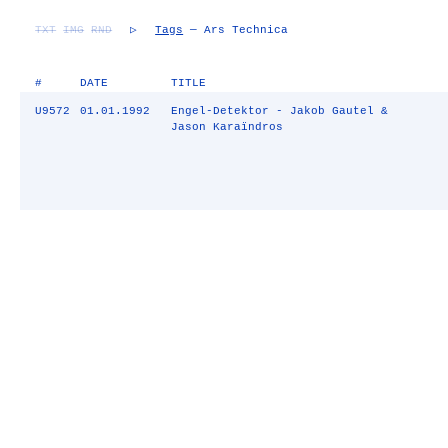
TXT
IMG
RND
▷
Tags
— Ars Technica
#
DATE
TITLE
U9572
01.01.1992
Engel-Detektor - Jakob Gautel &
Jason Karaïndros