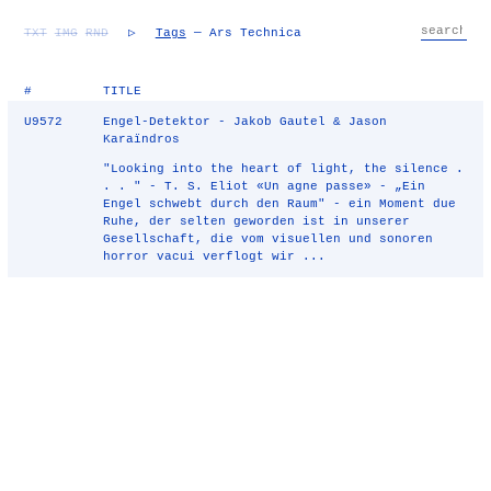
TXT
IMG
RND
▷
Tags
— Ars Technica
#
TITLE
U9572
Engel-Detektor - Jakob Gautel & Jason
Karaïndros
"Looking into the heart of light, the silence .
. . " - T. S. Eliot «Un agne passe» - „Ein
Engel schwebt durch den Raum" - ein Moment due
Ruhe, der selten geworden ist in unserer
Gesellschaft, die vom visuellen und sonoren
horror vacui verflogt wir ...