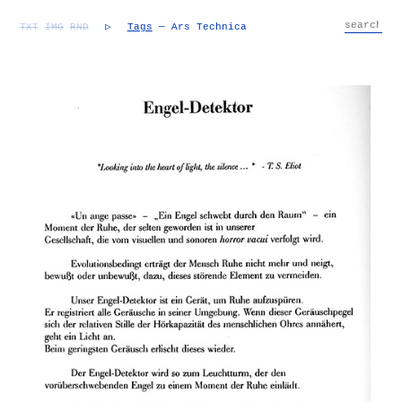
TXT
IMG
RND
▷
Tags
— Ars Technica