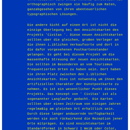
orthographisch zwingen sie häufig zum Raten,
ganzabgesehen von ihren abenteuerlichen
typographischen Lösungen.
Die andere Sicht auf einen Ort ist nicht die
einzige Oberlegung bei den Ansichtskarten des
Projekts 'Civitas '. Diese neuen Ansichtskarten
sollten uber die gleichen, groBen Verleger an
die ihnen i.iblichen Verkaufsorte und dort in
die dafUr vorgesehenen Postkartenstander
gelangen. Es geht bei diesem Projekt um die
massenhafte Streuung der neuen Ansichtskarten.
Sie sollten im Besonderen an vom Tourismus
frequentierten Orten zu haben sein. Dort haben
sie ihren Platz zwischen den i.iblichen
Ansichtskarten. Dies ist notwendig um ihnen den
artifiziellen Charakter der Kunstpostkarte zu
nehmen. Es ist ein wesentlicher Punkt dieses
Projekts. Das Konzept von ' Civitas' ist als
sogenannter Langlaufer gedacht. Die Karten
sollten uber einen Zeitraum von einigen Jahren
regelmaBig am gleichen Ort erhaltlich sein.
Durch diese langer andauernde Verfügbarkeit
werden sie auch rückwirkend die Rezeption jener
Orte mitprägen. Es sind Ansichtskarten im
Standardformat in Schwarz I WeiB oder Color,