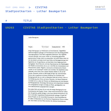
TXT
IMG
RND
▷
CIVITAS
Stadtpostkarten - Lothar Baumgarten
#
TITLE
U9263
CIVITAS Stadtpostkarten - Lothar Baumgarten