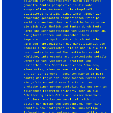
gelangen auf Ansichtskarten durch die häufig
gewählte Zentralperspektive in die Nähe
ausgestellter Backwaren. Die siegelhaft
stilisierte Heraldik, eines immer wieder zur
Anwendung gebrachten geometrischen Prinzips
macht sie austauschbar. Auf solche Weise sehen
sie sich alle ähnlich und lenken durch laute
Farbe und Sonntagsstimmung vom Eigentlichen ab.
Sie glorifizieren und uberhohen ihren
Gegenstand zum Spritzgebäck. Durch Retusche
wird dem Reproduzierten die Makellosigkeit des
Modells zurückverliehen, die es uns in die Welt
des Unantastbaren und Phantastischen erhebt.
Mögliche, interessante architektonische Details
werden so vom 'Zuckerguß' erstickt und
unsichtbar. Das Spezifische eines Gebäudes,
eines Ortes, einer urbanen Situation bleiben zu
oft auf der Strecke. Passanten machen im Bild
häufig die Figur der unerwunschten Person oder
sie gefrieren auf diesen Postkarten zur
Groteske einer Bewegungsstudie, die uns mehr an
fliehendes Federvieh erinnert, denn an die
Schilderung eines Ortes und seiner Menschen.
Auf diesen Postkarten vermittelt sich nur
selten der Moment von Beobachtung, noch eine
Kenntnis des Photographierten. Rückseitige
lnformationen sind entsprechend, inhaltlich wie