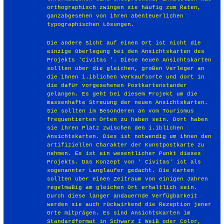
orthographisch zwingen sie häufig zum Raten,
ganzabgesehen von ihren abenteuerlichen
typographischen Lösungen.
Die andere Sicht auf einen Ort ist nicht die
einzige Oberlegung bei den Ansichtskarten des
Projekts 'Civitas '. Diese neuen Ansichtskarten
sollten uber die gleichen, groBen Verleger an
die ihnen i.iblichen Verkaufsorte und dort in
die dafUr vorgesehenen Postkartenstander
gelangen. Es geht bei diesem Projekt um die
massenhafte Streuung der neuen Ansichtskarten.
Sie sollten im Besonderen an vom Tourismus
frequentierten Orten zu haben sein. Dort haben
sie ihren Platz zwischen den i.iblichen
Ansichtskarten. Dies ist notwendig um ihnen den
artifiziellen Charakter der Kunstpostkarte zu
nehmen. Es ist ein wesentlicher Punkt dieses
Projekts. Das Konzept von ' Civitas' ist als
sogenannter Langlaufer gedacht. Die Karten
sollten uber einen Zeitraum von einigen Jahren
regelmaBig am gleichen Ort erhaltlich sein.
Durch diese langer andauernde Verfügbarkeit
werden sie auch rückwirkend die Rezeption jener
Orte mitprägen. Es sind Ansichtskarten im
Standardformat in Schwarz I WeiB oder Color,