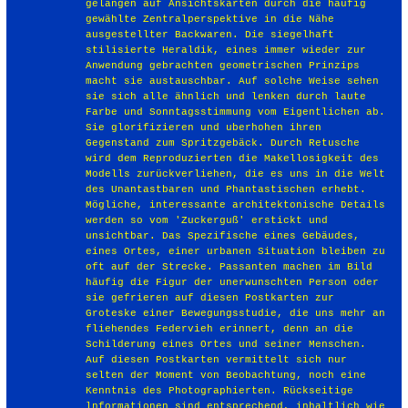
gelangen auf Ansichtskarten durch die häufig
gewählte Zentralperspektive in die Nähe
ausgestellter Backwaren. Die siegelhaft
stilisierte Heraldik, eines immer wieder zur
Anwendung gebrachten geometrischen Prinzips
macht sie austauschbar. Auf solche Weise sehen
sie sich alle ähnlich und lenken durch laute
Farbe und Sonntagsstimmung vom Eigentlichen ab.
Sie glorifizieren und uberhohen ihren
Gegenstand zum Spritzgebäck. Durch Retusche
wird dem Reproduzierten die Makellosigkeit des
Modells zurückverliehen, die es uns in die Welt
des Unantastbaren und Phantastischen erhebt.
Mögliche, interessante architektonische Details
werden so vom 'Zuckerguß' erstickt und
unsichtbar. Das Spezifische eines Gebäudes,
eines Ortes, einer urbanen Situation bleiben zu
oft auf der Strecke. Passanten machen im Bild
häufig die Figur der unerwunschten Person oder
sie gefrieren auf diesen Postkarten zur
Groteske einer Bewegungsstudie, die uns mehr an
fliehendes Federvieh erinnert, denn an die
Schilderung eines Ortes und seiner Menschen.
Auf diesen Postkarten vermittelt sich nur
selten der Moment von Beobachtung, noch eine
Kenntnis des Photographierten. Rückseitige
lnformationen sind entsprechend, inhaltlich wie