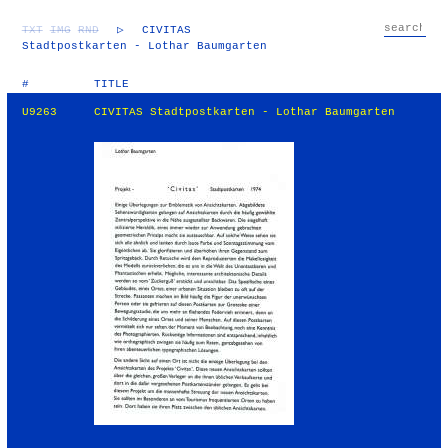
TXT
IMG
RND
▷
CIVITAS
Stadtpostkarten - Lothar Baumgarten
#
TITLE
U9263
CIVITAS Stadtpostkarten - Lothar Baumgarten