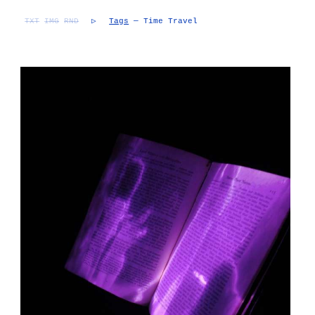
TXT
IMG
RND
▷
Tags
— Time Travel