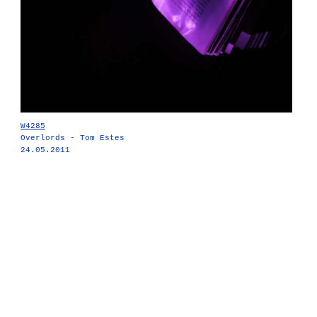
W4285
Overlords - Tom Estes
24.05.2011