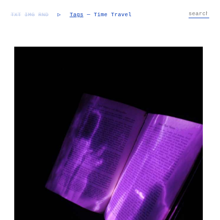
TXT
IMG
RND
▷
Tags
— Time Travel