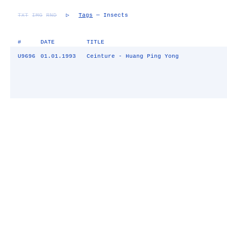
TXT
IMG
RND
▷
Tags
— Insects
#
DATE
TITLE
U9696
01.01.1993
Ceinture - Huang Ping Yong