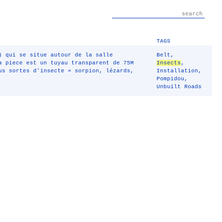
TAGS
) qui se situe autour de la salle
Belt
,
a piece est un tuyau transparent de 75M
Insects
,
us sortes d'insecte = sorpion, lézards,
Installation
,
Pompidou
,
Unbuilt Roads