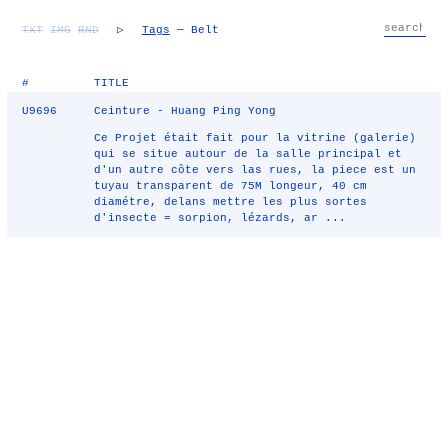
TXT
IMG
RND
▷
Tags
— Belt
#
TITLE
U9696
Ceinture - Huang Ping Yong
Ce Projet était fait pour la vitrine (galerie)
qui se situe autour de la salle principal et
d'un autre côte vers las rues, la piece est un
tuyau transparent de 75M longeur, 40 cm
diamétre, delans mettre les plus sortes
d'insecte = sorpion, lézards, ar ...