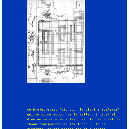
Ce Projet était fait pour la vitrine (galerie)
qui se situe autour de la salle principal et
d'un autre côte vers las rues, la piece est un
tuyau transparent de 75M longeur, 40 cm