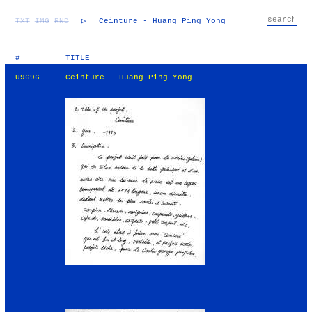
TXT
IMG
RND
▷
Ceinture - Huang Ping Yong
#
TITLE
U9696
Ceinture - Huang Ping Yong