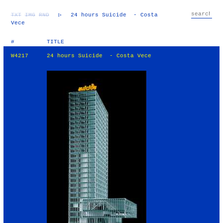
TXT
IMG
RND
▷
24 hours Suicide - Costa
Vece
#
TITLE
W4217
24 hours Suicide - Costa Vece