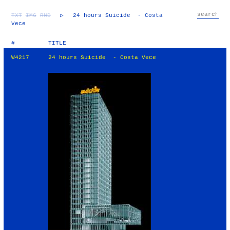
TXT
IMG
RND
▷
24 hours Suicide - Costa
Vece
#
TITLE
W4217
24 hours Suicide - Costa Vece