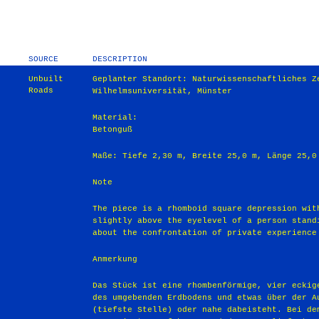
SOURCE
DESCRIPTION
Unbuilt
Geplanter Standort: Naturwissenschaftliches Ze
Roads
Wilhelmsuniversität, Münster
Material:
Betonguß
Maße: Tiefe 2,30 m, Breite 25,0 m, Länge 25,0
Note
The piece is a rhomboid square depres­sion wi
slightly above the eyelevel of a per­son stan
about the confrontation of private experience
Anmerkung
Das Stück ist eine rhombenförmige, vier­ eckig
des umgebenden Erdbodens und etwas über der A
(tiefste Stelle) oder nahe dabeisteht. Bei de