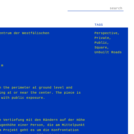
TAGS
ntrum der Westfälischen
Perspective
,
Private
,
Public
,
Square
,
Unbuilt Roads
 m
th the perimeter at ground level and
ding at or near the center. The piece is
 with public exposure.
e Vertiefung mit den Rändern auf der Höhe
ugenhöhe einer Per­son, die am Mittelpunkt
m Projekt geht es um die Konfrontation