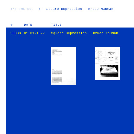
TXT
IMG
RND
▷
Square Depression - Bruce Nauman
#
DATE
TITLE
U9833
01.01.1977
Square Depression - Bruce Nauman