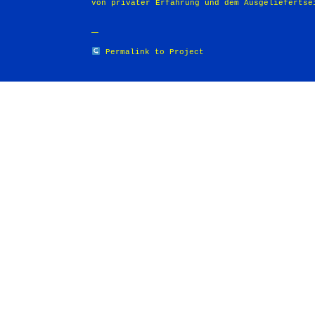
von privater Erfahrung und dem Ausgeliefertsein
Permalink to Project