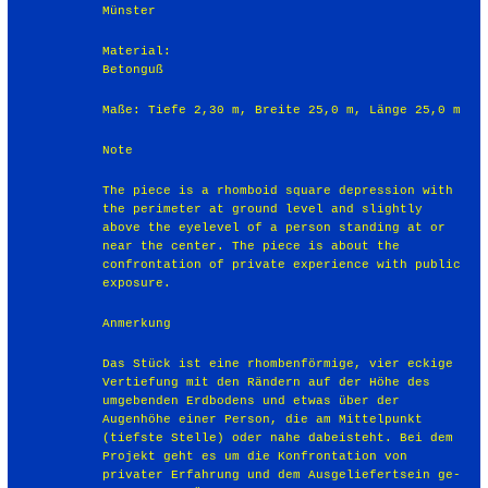
Münster
Material:
Betonguß
Maße: Tiefe 2,30 m, Breite 25,0 m, Länge 25,0 m
Note
The piece is a rhomboid square depres­sion with
the perimeter at ground level and slightly
above the eyelevel of a per­son standing at or
near the center. The piece is about the
confrontation of private experience with public
exposure.
Anmerkung
Das Stück ist eine rhombenförmige, vier­ eckige
Vertiefung mit den Rändern auf der Höhe des
umgebenden Erdbodens und etwas über der
Augenhöhe einer Per­son, die am Mittelpunkt
(tiefste Stelle) oder nahe dabeisteht. Bei dem
Projekt geht es um die Konfrontation von
privater Erfahrung und dem Ausgeliefertsein ge­