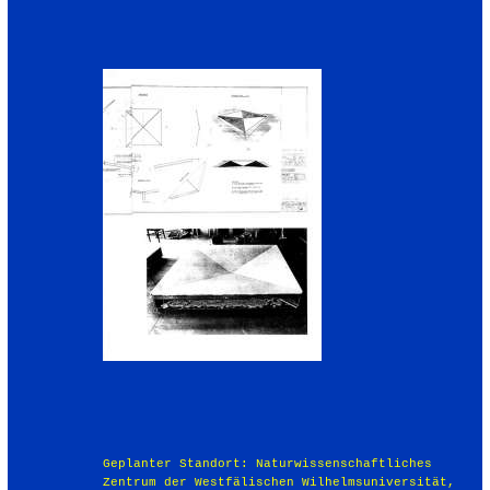
Geplanter Standort: Naturwissenschaftliches
Zentrum der Westfälischen Wilhelmsuniversität,