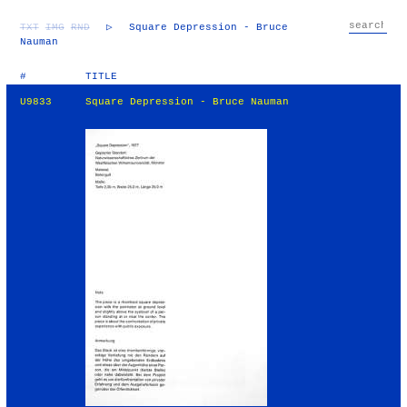
TXT
IMG
RND
▷
Square Depression - Bruce
Nauman
#
TITLE
U9833
Square Depression - Bruce Nauman