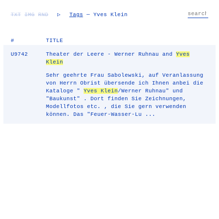
TXT
IMG
RND
▷
Tags
— Yves Klein
#
TITLE
U9742
Theater der Leere - Werner Ruhnau and
Yves
Klein
Sehr geehrte Frau Sabolewski, auf Veranlassung
von Herrn Obrist übersende ich Ihnen anbei die
Kataloge "
Yves Klein
/Werner Ruhnau" und
"Baukunst" . Dort finden Sie Zeichnungen,
Modellfotos etc. , die Sie gern verwenden
können. Das "Feuer-Wasser-Lu ...