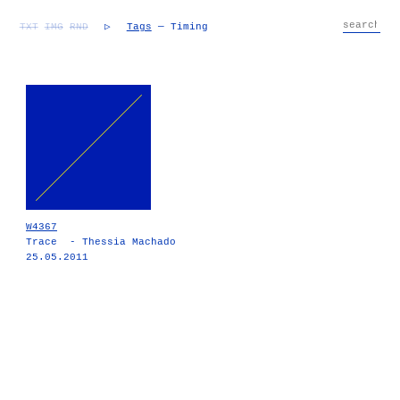
TXT
IMG
RND
▷
Tags
— Timing
W4367
Trace - Thessia Machado
25.05.2011