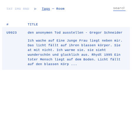
TXT
IMG
RND
▷
Tags
— Room
#
TITLE
U9923
den anonymen Tod ausstellen - Gregor Schneider
Ich wache auf Eine Junge Frau liegt neben mir.
Das licht fällt auf ihren blassen körper. Sie
at mit nicht. Ich warme sie. sie sieht
wunderschön und glucklich aus. Rhydt 1995 Ein
toter Mensch liegt auf dem Boden. Licht fällt
auf den blassen Körp ...