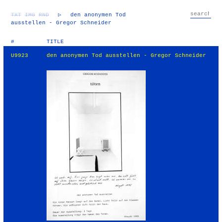
TXT
IMG
RND
▷
den anonymen Tod
ausstellen - Gregor Schneider
#
TITLE
U9923
den anonymen Tod ausstellen - Gregor Schneider