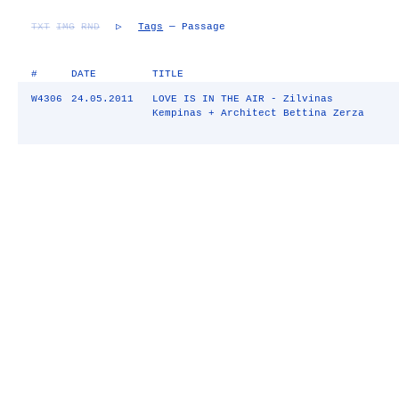
TXT
IMG
RND
▷
Tags
— Passage
#
DATE
TITLE
W4306
24.05.2011
LOVE IS IN THE AIR - Zilvinas
Kempinas + Architect Bettina Zerza