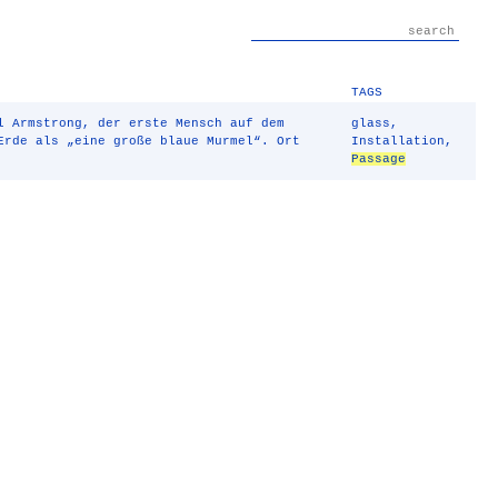
TAGS
l Armstrong, der erste Mensch auf dem
glass
,
Erde als „eine große blaue Murmel“. Ort
Installation
,
Passage