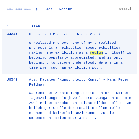
TXT
IMG
RND
▷
Tags
— Medium
#
TITLE
W4641
Unrealized Project: - Diana Clarke
Unrealized Project: One of my unrealized
projects is an exhibition about exhibition
making. The exhibition as a
medium
in itself is
becoming popularly appreciated, and is only
beginning to become understood. We are in a
time when such an exhibition wou ...
U9543
Aus: Katalog 'Kunst bleibt Kunst' - Hans Peter
Feldman
Während der Ausstellung sollten in drei Kölner
Tageszeitungen in jeweils drei Ausgaben ein bis
zwei Bilder erscheinen. Diese Bilder sollten an
beliebiger Stelle des redaktionellen Teils
stehen und keinerlei Beziehungen zu sie
umgebenden Texten oder ande ...