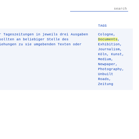
TAGS
r Tageszeitungen in jeweils drei Ausgaben
Cologne
,
sollten an beliebiger Stelle des
Documents
,
iehungen zu sie umgebenden Texten oder
Exhibition
,
Journalism
,
Köln
,
Kunst
,
Medium
,
Newpaper
,
Photography
,
Unbuilt
Roads
,
Zeitung