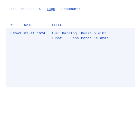
TXT
IMG
RND
▷
Tags
— Documents
#
DATE
TITLE
U9543
01.01.1974
Aus: Katalog 'Kunst bleibt
Kunst' - Hans Peter Feldman