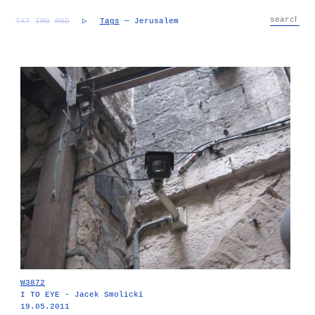
TXT
IMG
RND
▷
Tags
— Jerusalem
W3872
I TO EYE - Jacek Smolicki
19.05.2011