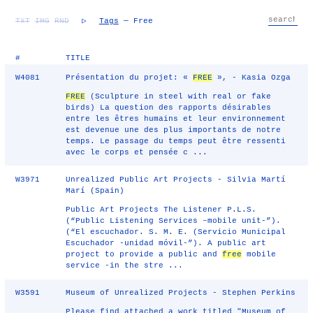
TXT
IMG
RND
▷
Tags
— Free
#
TITLE
W4081
Présentation du projet: «
FREE
», - Kasia Ozga
FREE
(Sculpture in steel with real or fake
birds) La question des rapports désirables
entre les êtres humains et leur environnement
est devenue une des plus importants de notre
temps. Le passage du temps peut être ressenti
avec le corps et pensée c ...
W3971
Unrealized Public Art Projects - Silvia Martí
Marí (Spain)
Public Art Projects The Listener P.L.S.
(“Public Listening Services –mobile unit-”).
(“El escuchador. S. M. E. (Servicio Municipal
Escuchador -unidad móvil-”). A public art
project to provide a public and
free
mobile
service -in the stre ...
W3591
Museum of Unrealized Projects - Stephen Perkins
Please find attached a work titled "Museum of