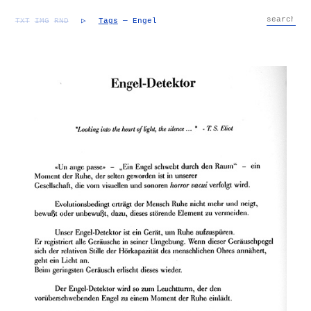
TXT
IMG
RND
▷
Tags
— Engel