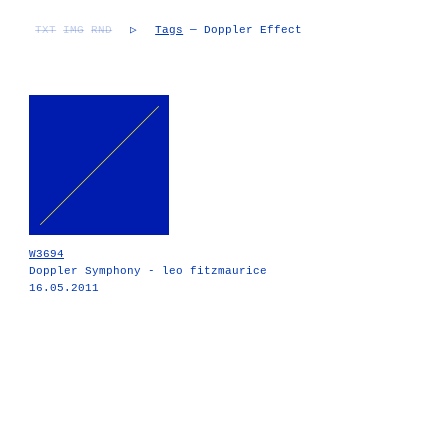
TXT
IMG
RND
▷
Tags
— Doppler Effect
W3694
Doppler Symphony - leo fitzmaurice
16.05.2011