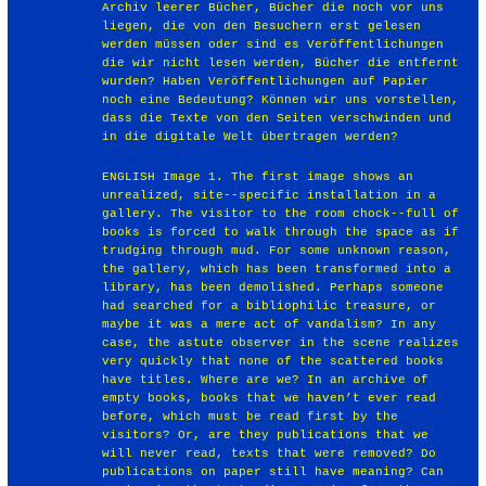
Archiv leerer Bücher, Bücher die noch vor uns
liegen, die von den Besuchern erst gelesen
werden müssen oder sind es Veröffentlichungen
die wir nicht lesen werden, Bücher die entfernt
wurden? Haben Veröffentlichungen auf Papier
noch eine Bedeutung? Können wir uns vorstellen,
dass die Texte von den Seiten verschwinden und
in die digitale Welt übertragen werden?
ENGLISH Image 1. The first image shows an
unrealized, site-­‐specific installation in a
gallery. The visitor to the room chock-­‐full of
books is forced to walk through the space as if
trudging through mud. For some unknown reason,
the gallery, which has been transformed into a
library, has been demolished. Perhaps someone
had searched for a bibliophilic treasure, or
maybe it was a mere act of vandalism? In any
case, the astute observer in the scene realizes
very quickly that none of the scattered books
have titles. Where are we? In an archive of
empty books, books that we haven’t ever read
before, which must be read first by the
visitors? Or, are they publications that we
will never read, texts that were removed? Do
publications on paper still have meaning? Can