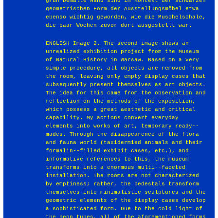
grün bemalte Wand sind im Kontext der schwarzen
geometrischen Form der Ausstellungsmöbel etwa
ebenso wichtig geworden, wie die Muschelschale,
die paar Wochen zuvor dort ausgestellt war.
ENGLISH Image 2. The second image shows an
unrealized exhibition project from the Museum
of Natural History in Warsaw. Based on a very
simple procedurę, all objects are removed from
the room, leaving only empty display cases that
subsequently present themselves as art objects.
The idea for this came from the observation and
reflection on the methods of the exposition,
which possess a great aesthetic and critical
capability. My actions convert everyday
elements into works of art, temporary ready-­‐
mades. Through the disappearence of the flora
and fauna world (taxidermied animals and their
formalin-­‐filled exhibit cases, etc.), and
informative references to this, the museum
transforms into a enormous multi-­‐faceted
installation. The rooms are not characterized
by emptiness; rather, the pedestals transform
themselves into minimalistic sculptures and the
geometric elements of the display cases develop
a sophisticated form. Due to the cold light of
the neon tubes, all of the aforementioned forms