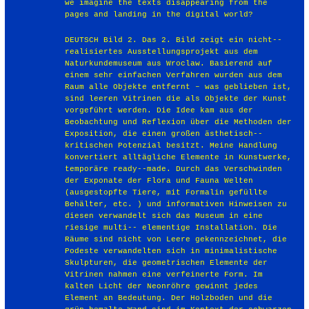
we imagine the texts disappearing from the
pages and landing in the digital world?
DEUTSCH Bild 2. Das 2. Bild zeigt ein nicht-­‐
realisiertes Ausstellungsprojekt aus dem
Naturkundemuseum aus Wroclaw. Basierend auf
einem sehr einfachen Verfahren wurden aus dem
Raum alle Objekte entfernt – was geblieben ist,
sind leeren Vitrinen die als Objekte der Kunst
vorgeführt werden. Die Idee kam aus der
Beobachtung und Reflexion über die Methoden der
Exposition, die einen großen ästhetisch-­‐
kritischen Potenzial besitzt. Meine Handlung
konvertiert alltägliche Elemente in Kunstwerke,
temporäre ready-­‐made. Durch das Verschwinden
der Exponate der Flora und Fauna Welten
(ausgestopfte Tiere, mit Formalin gefüllte
Behälter, etc. ) und informativen Hinweisen zu
diesen verwandelt sich das Museum in eine
riesige multi-­‐ elementige Installation. Die
Räume sind nicht von Leere gekennzeichnet, die
Podeste verwandelten sich in minimalistische
Skulpturen, die geometrischen Elemente der
Vitrinen nahmen eine verfeinerte Form. Im
kalten Licht der Neonröhre gewinnt jedes
Element an Bedeutung. Der Holzboden und die