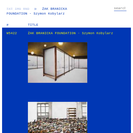
TXT
IMG
RND
▷
ŻAK BRANICKA
FOUNDATION - Szymon Kobylarz
#
TITLE
W5422
ŻAK BRANICKA FOUNDATION - Szymon Kobylarz