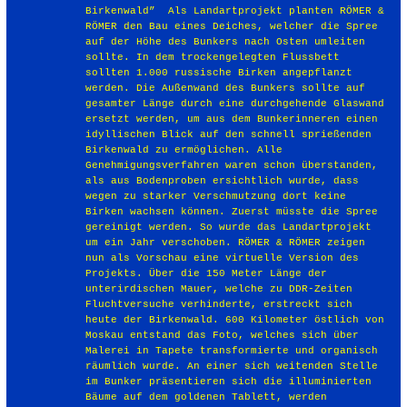
Birkenwald” Als Landartprojekt planten RÖMER &
RÖMER den Bau eines Deiches, welcher die Spree
auf der Höhe des Bunkers nach Osten umleiten
sollte. In dem trockengelegten Flussbett
sollten 1.000 russische Birken angepflanzt
werden. Die Außenwand des Bunkers sollte auf
gesamter Länge durch eine durchgehende Glaswand
ersetzt werden, um aus dem Bunkerinneren einen
idyllischen Blick auf den schnell sprießenden
Birkenwald zu ermöglichen. Alle
Genehmigungsverfahren waren schon überstanden,
als aus Bodenproben ersichtlich wurde, dass
wegen zu starker Verschmutzung dort keine
Birken wachsen können. Zuerst müsste die Spree
gereinigt werden. So wurde das Landartprojekt
um ein Jahr verschoben. RÖMER & RÖMER zeigen
nun als Vorschau eine virtuelle Version des
Projekts. Über die 150 Meter Länge der
unterirdischen Mauer, welche zu DDR-Zeiten
Fluchtversuche verhinderte, erstreckt sich
heute der Birkenwald. 600 Kilometer östlich von
Moskau entstand das Foto, welches sich über
Malerei in Tapete transformierte und organisch
räumlich wurde. An einer sich weitenden Stelle
im Bunker präsentieren sich die illuminierten
Bäume auf dem goldenen Tablett, werden