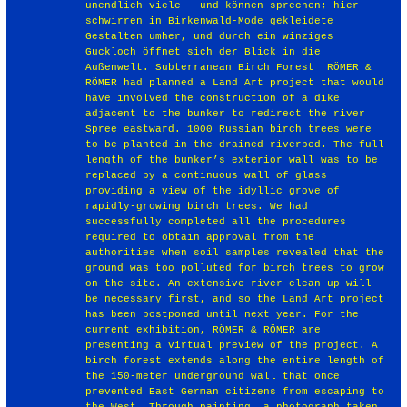
unendlich viele – und können sprechen; hier
schwirren in Birkenwald-Mode gekleidete
Gestalten umher, und durch ein winziges
Guckloch öffnet sich der Blick in die
Außenwelt. Subterranean Birch Forest RÖMER &
RÖMER had planned a Land Art project that would
have involved the construction of a dike
adjacent to the bunker to redirect the river
Spree eastward. 1000 Russian birch trees were
to be planted in the drained riverbed. The full
length of the bunker’s exterior wall was to be
replaced by a continuous wall of glass
providing a view of the idyllic grove of
rapidly-growing birch trees. We had
successfully completed all the procedures
required to obtain approval from the
authorities when soil samples revealed that the
ground was too polluted for birch trees to grow
on the site. An extensive river clean-up will
be necessary first, and so the Land Art project
has been postponed until next year. For the
current exhibition, RÖMER & RÖMER are
presenting a virtual preview of the project. A
birch forest extends along the entire length of
the 150-meter underground wall that once
prevented East German citizens from escaping to
the West. Through painting, a photograph taken