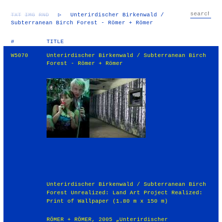
TXT
IMG
RND
▷
Unterirdischer Birkenwald /
Subterranean Birch Forest - Römer + Römer
#
TITLE
W5070
Unterirdischer Birkenwald / Subterranean Birch
Forest - Römer + Römer
Unterirdischer Birkenwald / Subterranean Birch
Forest Unrealized: Land Art Project Realized:
Print of Wallpaper (1.80 m x 150 m)
RÖMER + RÖMER, 2005 „Unterirdischer