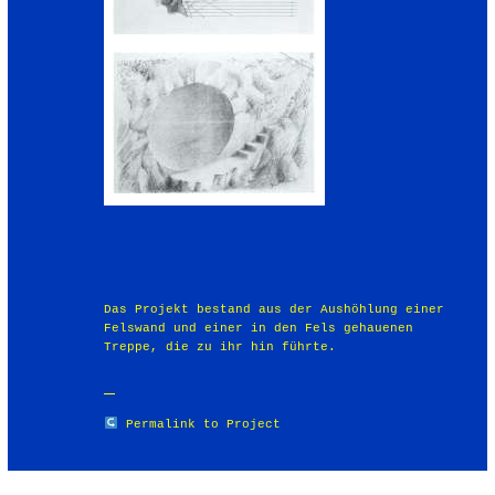
Das Projekt bestand aus der Aushöhlung einer
Felswand und einer in den Fels gehauenen
Treppe, die zu ihr hin führte.
Permalink to Project