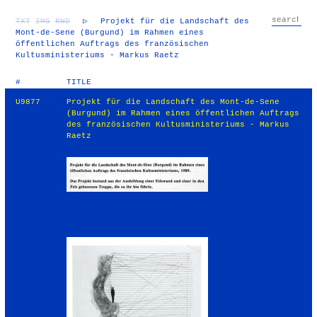
TXT
IMG
RND
▷
Projekt für die Landschaft des
Mont-de-Sene (Burgund) im Rahmen eines
öffentlichen Auftrags des französischen
Kultusministeriums - Markus Raetz
#
TITLE
U9877
Projekt für die Landschaft des Mont-de-Sene
(Burgund) im Rahmen eines öffentlichen Auftrags
des französischen Kultusministeriums - Markus
Raetz