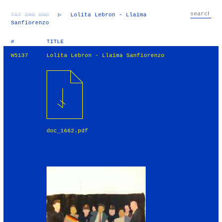
TXT
IMG
RND
▷
Lolita Lebron - Llaima
Sanfiorenzo
#
TITLE
W5137
Lolita Lebron - Llaima Sanfiorenzo
doc_1662.pdf