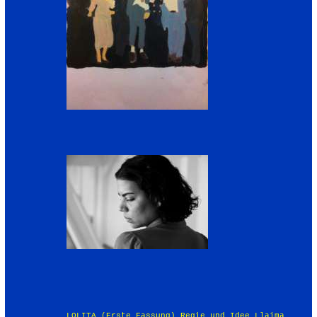
LOLITA (Erste Fassung) Regie und Idee Llaima Suwani Inhaltsangaben Llaima Suwani und Eyerí Cruz Drehbuch Eyerí Cruz Innen Betriebshalle einer Näherei – Vormittags Eine mit industriellen Nähmaschinen vollgestellte grosse Halle, wo viele uniformierte Näherinnen nähend arbeiten. Wir sehen wie sie sorgfältig an der Konfektion einiger Kleider arbeiten. Eine der FRAUEN ist SCHWANGER, sie schwitzt sehr. Neben ihr befindet sich LOLITA (22), die ihr freundlich ein Taschentuch anbietet. Im Hintergrund kann man einen Fernseher sehen, auf dem Werbung für das Konfektionsunternehmen läuft. Innen Betriebsbüro der Näherei - Nachmittags Lolita, mit der gleichen Uniform gekleidet wie die anderen Näherinnen, steht vor einem Schreibtisch, an dem die Geschäftsführerin, eine sehr grosse Frau, sitzt. Auf dem Schild auf Schreibtisch steht: Geschäftsführung. LOLITA Meiner Meinung nach sollte Cleotilde nicht so viel arbeiten. GESCHAFTSFUHRERIN Das geht dich nichts an. LOLITA Sie ist im achten Monat. GESCHAFTSFUHRERIN Sie braucht das Geld. LOLITA Ja, aber sie könnten ihr bezahlten Urlaub geben. Verärgert steht die Geschäftsführerin auf. Aussen Vor dem Gebäude des Konfektionsunternehmens – Vormittags Von Lolita geführt streiken alle Näherinnen. Auf ihren Plakaten steht: „MUTTERSCHAFTSURLAUB“, „ARBEITSRECHTE“, „KRANKENVERSICHERUNG“ und ähnliches. Überschwänglich rufen sie ihren Parolen. Durch die Glasfenster ist die leere Betriebshalle des Konfektionsunternehmens zu sehen. Innenaufnahme Betriebshalle des Konfektionsunternehmens – Vormittags Die Näherinnen, die mit Sorgfalt an der Konfektion der Kleider arbeiten, werden eine nach der anderen gezeigt. Ihre Gesichter und ihre Haltung zeigen Resignation und Traurigkeit. Manche tragen Spuren von der Gewalt, die an ihnen ausgeübt würde. Die schwangere Frau, die viel schwitzt, schaut sich den leeren Platz neben ihr, wo Lolita früher gearbeitet hatte und sich nicht mehr befindet, an. Im Hintergrund ist der ausgeschaltete Fernseher zu sehen. Schwarz. Innenaufnahme Ein unendlich weisser Raum – Nachts In einem ganz weissen Raum schaut Lolitas Gesicht gen Boden, sie reflektiert. Lolita ist in Unterwäsche und bewegt sich expressiv. OFF DON PEDRO Dreiundzwanzigster September Neunzehnhundertdreiundfünfzig. Liebe Lolita. Wir befinden uns am letzten Scheideweg. Entweder die Yankees oder die Puertoricaner. (...) OFF LOLITA Zweiter Januar Neunzehnhundertvierundfünfzig. Meister, Albizu. Ich bin unserer Sache ganz verpflichtet. (...) OFF DON PEDRO (…) Es ist Zeit zu Handeln. (…) OFF LOLITA (…) Unser Volk muss aus diesem Strom der Täuschung erwachen. OFF DON PEDRO (…) Wir können es nicht zulassen, dass diese Armee, die das Volk anlügt, seine anmutige Wahrheit raubt, dass sie das, was uns im Wesen bereits gehört zerstören... OFF LOLITA (…) Liebste. Ein GERAUSCH UNTERBRICHT Lolita, die darauf reagiert und auf die Seite schaut. Wir erkennen, dass der weisse Raum ein Fenster hat, hinter dem das Gesicht eines MANNES erscheint. Durch das Fenster erkennen wir, dass es nachts ist. Lolita, noch in Unterwäsche, zieht sich ihr abgetragenes Kleid an, sie nähert sich dem Fester und wir erkennen, dass sich im Raum ebenfalls eine grosse Nähmaschine, so wie auch Stoffe, Schere, Bleistifte und auf Papier gezeichnete Pläne befinden. Der Mann, der draussen am Fenster steht und herein schaut, versteckt sich hinter seinem Hut. Er ist nervös und hört nicht auf sich zu bewegen, als ob er irgendeiner Gefahr entkommen müsste. Mann Lolita, Schwester. Lolita bleibt still. Mann Tu es nicht. Pause. Der Mann reagiert erschrocken wegen etwas, was draussen passiert. Mann Ich bin dein älterer Bruder, verdammt! Lolita bleibt still. Männer Was werden sie uns geben ausser Blut, Angst und Einsamkeit. Du hast schon gesehen wie sie Albizu verhafteten. LOLITA Es sind höhere Kräfte, die mich bewegen und sie sollten uns beide bewegen... Männer Was für höhere Kräfte, spinnst du...?! Ich will dich nicht verlieren!! Lolita zweifelt daran was sie sagen soll. Der Mann schaut sie mit traurigem Blick an und sie bleibt mit ihrem strengen Blick auf das Innere des Raumes gerichtet. Dunkle Beine erscheinen im weissem Raum, um wieder zu verschwinden. Der Mann, resigniert und zitterig geht. Lolita bleibt reflektierend am Fenster stehend. Die dunkle Beine tauchen wieder auf, als ob irgendein Mann, von dem nur dessen Beine zu sehen sind, irgendwo sitzen würde. Lolita dreht sich entschlossen in Richtung der Beine um, diese verschwinden. Schnell geht sie zur Nähmaschine und näht weiter an etwas, das ein Kleid wird. Die Papiere neben der Nähmaschine sind zum einen Kleiderschnitte und zum anderen sieht man Pläne, die wie Diagramme von militärischen Strategien aussehen. Lolita näht. Sie ist entschlossen. Als sie fertig wird, nimmt sie das Kleid aus der Nähmaschine und trägt es in einen Raum, in dem nur sie und das Kleid zu sehen sind. Sie schaut in die Kamera als ob diese ein Spiegel wäre. Sie zieht sich aus und bleibt nackt. Sie betrachtet ihren nackten Körper (in dem sie in die Kamera/ Spiegel schaut). Sie bewegt sich wie ein Hampelmann. Sie spannt und entspannt ihre Muskeln, wie jemand der die Bewegung entdeckt. Sie tanzt mit ihrem Körper, mit dem Kleid was sie gerade genäht hatte und in diesem entdeckt sie eine riesige goldene Nadel und eine goldene Garnrolle. Sie lässt das Kleid fallen und bleibt mit der Nadel und der Garnrolle stehen. Sie betrachtet sie. Sie probiert das Kleid an. Sie schneidet von der Garnrolle ein Stück Garn ab und fädelt es in die Nadel ein, dann steckt sie beides in das Kleid. Lolita verlässt den Raum. Als ihr die Kamera folgt, bemerken wir unsere Filmcrew: Lichttechniker, Tontechniker, die Bühne. Aussenaufnahme Strasse – Grosse imperialistische Gebäude – Vormittags Auf einer grossen leeren Strasse, steht Lolita in ihrem neuen Kleid. Entschlossen bewegt sie sich in Richtung einer Ecke vor einem imposanten Riesengebäude. Lolita nimmt entschlossen eine Handtasche. Ihr Gesichtsausdruck zeigt ihren Zorn, ihre Hoffnung, aber für einen kurzen Moment auch Zweifel, was schnell durch ihre Entschlossenheit überdeckt wird. Als sie die Ecke erreicht, beobachtet sie das Gebäude, welches wie ein Monstrum erscheint. Lolita ähnelt einem David vorm Goliath. Das grosse Gebäude entpuppt sich als Bühne. Drei Männer nähern sich Lolita. Da sie KAMERADEN sind, grüssen sie sich mit Gesten. Sie besprechen etwas mit Lolita, etwas was wir nicht hören können. Man sieht, dass sie nicht einer Meinung sind. Mit expressiven Bewegungen, die einem Tanz ähneln, entfernt sich einer der Kameraden und folgt schnell den anderen. Lolita beobachtet, wie sie gehen und wendet sich an den dagebliebenen Kamerad. Er ist RAFAEL. RAFAEL Die Entscheidung kommt von Oben. Heute ist nicht der Tag. Lolita dreht sich mit Wut. Sie versucht mit ihrem Körper zu reden, weil sie Lust hat etwas Abstrakt zu reden, aber am Ende entfalten sich Wörter. (werden Wörter ausgesprochen.) LOLITA Ich mache es dann alleine. Die zwei Kameraden, die sich entfernt haben, halten an, als sie dies hören. Lolita fängt an, sich impulsiv zu bewegen. Sie nähert sich dem Gebäude und greift eine Leiter daraus. Die Kameraden zögern. Eine Art Choreographie wird aufgeführt. Die Figuren bewegen sich wie in einem Schachspiel. Manchmal entfernen sich die Kameraden, andere Male schauen sie sich gegenseitig an. Einer von ihnen geht letztendlich. Lolita geht eine Stufe der Leiter hoch. Die beiden Verbliebenen zögern. Der nächste Kamerad verlässt sie. Lolita geht noch eine Stufe der Leiter hoch. Rafael richtet seinen Blick auf Lolita, macht eine verabschiedende Geste und als Lolita die dritte Stufe hoch geht, rennt er zu Lolita und versucht sie zu schützen. Die zwei Kameraden die weggegangen waren kommen zurück. Sie beobachten die auf der dritten und letzten Leiterstufe stehende Lolita und lächeln. Innenaufnahme Betriebshalle des Konfektionsunternehmen - Vormittags Die Näherinnen nähen. Die Frau, die schwanger war, hatte entbunden und arbeitet weiter. Neben ihr, der Platz wo Lolita gearbeitet hatte bleibt Leer. Im Hintergrund sieht man den Fernseher. Im Fernsehen tritt Lolita, mit dem selbstgenähten Kleid, auf. Sie wird interviewt. OFF TV REPORTER Eine Gruppe puertoricanischer BefreiungskämperIhnen hat gegen auf den US-Kongress geschossen, eine Aktion, die vermutlich von Don Pedro Albizu Campos, der im Hochsicherheitsgefängnis im Haft sitzt, geleitet wurde. Innenaufnahme Presseraum – Nachmittags Lolita steht neben Rafael Cancel Miranda. Vor ihnen viele Reporter. Ihre Kameras aller Formate zeigen in die Richtung von Lolita. FBI Polizisten eskortieren sie. REPORTER 1 (In English) Habt ihr geschossen, um zu töten oder um zu verletzen? LOLITA (In English) Nicht um zu töten. REPORTER 2 (In English) Was war das Ziel von diesem Angriff? LOLITA (In English) Das Ziel war für die Freiheit meines Landes. REPORTER 3 (In English) Wessen Idee war es denn? LOLITA (Im English) Es ist meine Idee... die von uns vier. REPORTER 4 (In Englisch) Wie lange habt ihr dies geplant? RAFAEL CANCEL MIRANDA (In English) Ich muss nicht für mein Land antworten. Um etwas für mein Land zu gewinnen muss ich auf eure Fragen nicht antworten. REPORTER 2 (In English) Haben sie Reue für das was sie getan haben? Lolita richtet ihren Ohrring zurecht. RAFAEL CANCEL MIRANDA (In English) Ich bereue das was ich getan habe nicht, ich habe keine Reue. Reporter 4 (In English) Und sie Frau Lebron? LOLITA (In English) Ich bereue es nicht, für mein Land Freiheit, egal wo, zu fordern. Innenaufnahme Betriebshalle des Konfektionsunternehmen - Vormittags Die Näherinnen arbeiten, nähen, ohne zu merken, was auf dem Fernsehbildschirm passiert, durch den wir noch Lolita bei der Pressekonferenz nach ihrer Verhaftung sehen können. Das Bild gibt den Eindruck, dass Lolita auf dem leeren Platz neben der Frau, die schwanger war, steht, weil der Fernseher Bilder von genau diesem Platz zeigt. Keine Näherin zeigt Interesse an der Nachricht und der Fernseher geht aus. Und in