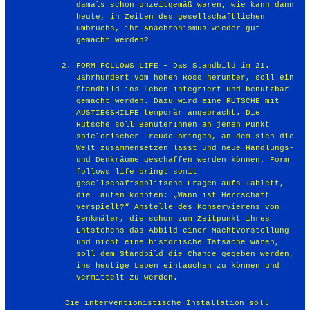
damals schon unzeitgemäß waren, wie kann dann
heute, in Zeiten des gesellschaftlichen
Umbruchs, ihr Anachronismus wieder gut
gemacht werden?
FORM FOLLOWS LIFE – Das Standbild im 21.
Jahrhundert Vom hohen Ross herunter, soll ein
Standbild ins Leben integriert und benutzbar
gemacht werden. Dazu wird eine RUTSCHE mit
AUSTIEGSHILFE temporär angebracht. Die
Rutsche soll BenuterInnen an jenen Punkt
spielerischer Freude bringen, an dem sich die
Welt zusammensetzen lässt und neue Handlungs-
und Denkräume geschaffen werden können. Form
follows life bringt somit
gesellschaftspolitsche Fragen aufs Tablett,
die lauten könnten: „Wann ist Herrschaft
verspielt?“ Anstelle des Konservierens von
Denkmäler, die schon zum Zeitpunkt ihres
Entstehens das Abbild einer Machtvorstellung
und nicht eine historische Tatsache waren,
soll dem Standbild die Chance gegeben werden,
ins heutige Leben eintauchen zu können und
vermittelt zu werden.
Die interventionistische Installation soll