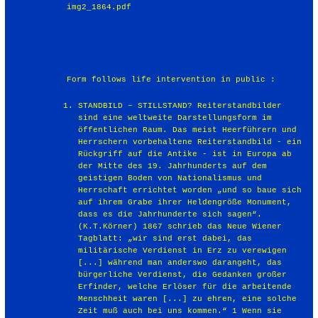
img2_1864.pdf
Form follows life intervention in public :
STANDBILD – STILLSTAND? Reiterstandbilder
sind eine weltweite Darstellungsform im
öffentlichen Raum. Das meist Heerführern und
Herrschern vorbehaltene Reiterstandbild - ein
Rückgriff auf die Antike - ist in Europa ab
der Mitte des 19. Jahrhunderts auf dem
geistigen Boden von Nationalismus und
Herrschaft errichtet worden „und so baue sich
auf ihrem Grabe ihrer Heldengröße Monument,
dass es die Jahrhunderte sich sagen“.
(K.T.Körner) 1867 schrieb das Neue Wiener
Tagblatt: „wir sind erst dabei, das
militärische Verdienst in Erz zu verewigen
[...] während man anderswo darangeht, das
bürgerliche Verdienst, die Gedanken großer
Erfinder, welche Erlöser für die arbeitende
Menschheit waren [...] zu ehren, eine solche
Zeit muß auch bei uns kommen.“ 1 Wenn sie