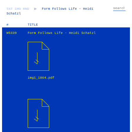
TXT
IMG
RND
▷
Form Follows Life - Heidi
Schatzl
#
TITLE
W5339
Form Follows Life - Heidi Schatzl
img1_1864.pdf