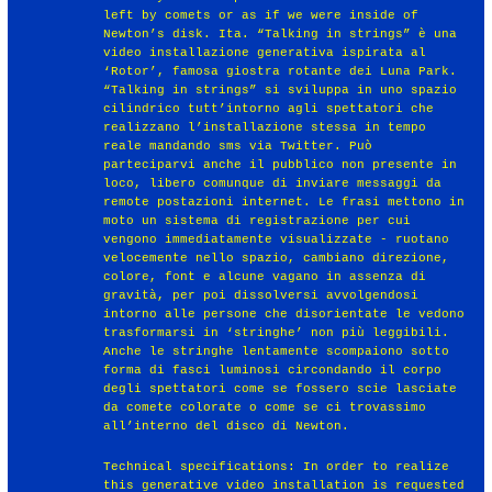
left by comets or as if we were inside of
Newton’s disk. Ita. “Talking in strings” è una
video installazione generativa ispirata al
‘Rotor’, famosa giostra rotante dei Luna Park.
“Talking in strings” si sviluppa in uno spazio
cilindrico tutt’intorno agli spettatori che
realizzano l’installazione stessa in tempo
reale mandando sms via Twitter. Può
parteciparvi anche il pubblico non presente in
loco, libero comunque di inviare messaggi da
remote postazioni internet. Le frasi mettono in
moto un sistema di registrazione per cui
vengono immediatamente visualizzate - ruotano
velocemente nello spazio, cambiano direzione,
colore, font e alcune vagano in assenza di
gravità, per poi dissolversi avvolgendosi
intorno alle persone che disorientate le vedono
trasformarsi in ‘stringhe’ non più leggibili.
Anche le stringhe lentamente scompaiono sotto
forma di fasci luminosi circondando il corpo
degli spettatori come se fossero scie lasciate
da comete colorate o come se ci trovassimo
all’interno del disco di Newton.
Technical specifications: In order to realize
this generative video installation is requested