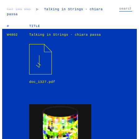
TXT
IMG
RND
▷
Talking in Strings - chiara
passa
#
TITLE
W4802
Talking in Strings - chiara passa
doc_1327.pdf