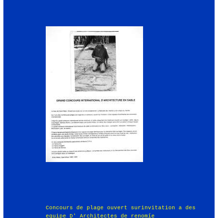
Concours de plage ouvert surinvitation a des
equipe D' Architectes de renomíe