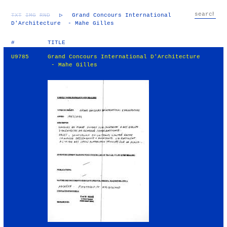
TXT
IMG
RND
▷
Grand Concours International
D'Architecture - Mahe Gilles
#
TITLE
U9785
Grand Concours International D'Architecture
- Mahe Gilles