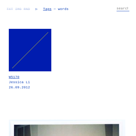
TXT
IMG
RND
▷
Tags
— words
W5170
Jessica Li
26.09.2012