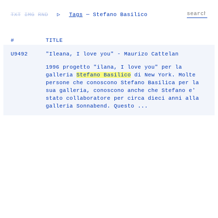
TXT
IMG
RND
▷
Tags
— Stefano Basilico
#
TITLE
U9492
"Ileana, I love you" - Maurizo Cattelan
1996 progetto "ilana, I love you" per la
galleria
Stefano Basilico
di New York. Molte
persone che conoscono Stefano Basilica per la
sua galleria, conoscono anche che Stefano e'
stato collaboratore per circa dieci anni alla
galleria Sonnabend. Questo ...