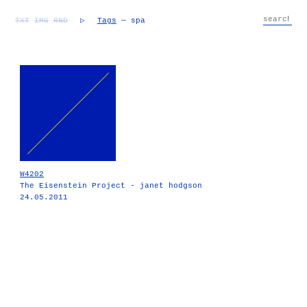
TXT
IMG
RND
▷
Tags
— spa
W4202
The Eisenstein Project - janet hodgson
24.05.2011