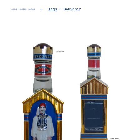
TXT
IMG
RND
▷
Tags
— Souvenir