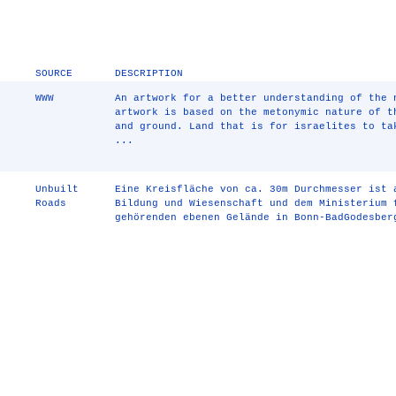
SOURCE
DESCRIPTION
WWW
An artwork for a better understanding of the 
artwork is based on the metonymic nature of 
and ground. Land that is for israelites to ta
...
Unbuilt
Eine Kreisfläche von ca. 30m Durchmesser ist 
Roads
Bildung und Wiesenschaft und dem Ministerium 
gehörenden ebenen Gelände in Bonn-BadGodesber