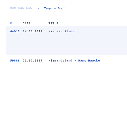
TXT
IMG
RND
▷
Tags
— Soil
#
DATE
TITLE
W4912
14.08.2012
Kiarash Alimi
U9668
21.02.1997
Niemandsland - Hans Haacke