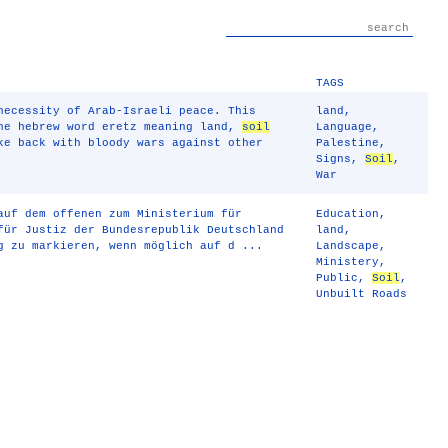
TAGS
necessity of Arab-Israeli peace. This
land
,
the hebrew word eretz meaning land,
soil
Language
,
ke back with bloody wars against other
Palestine
,
Signs
,
Soil
,
War
auf dem offenen zum Ministerium für
Education
,
für Justiz der Bundesrepublik Deutschland
land
,
g zu markieren, wenn möglich auf d ...
Landscape
,
Ministery
,
Public
,
Soil
,
Unbuilt Roads