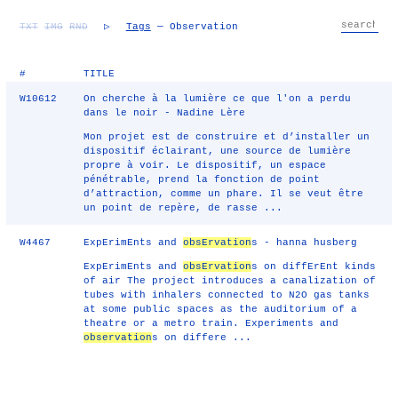
TXT
IMG
RND
▷
Tags
— Observation
#
TITLE
W10612
On cherche à la lumière ce que l'on a perdu
dans le noir - Nadine Lère
Mon projet est de construire et d’installer un
dispositif éclairant, une source de lumière
propre à voir. Le dispositif, un espace
pénétrable, prend la fonction de point
d’attraction, comme un phare. Il se veut être
un point de repère, de rasse ...
W4467
ExpErimEnts and
obsErvation
s - hanna husberg
ExpErimEnts and
obsErvation
s on diffErEnt kinds
of air The project introduces a canalization of
tubes with inhalers connected to N2O gas tanks
at some public spaces as the auditorium of a
theatre or a metro train. Experiments and
observation
s on differe ...