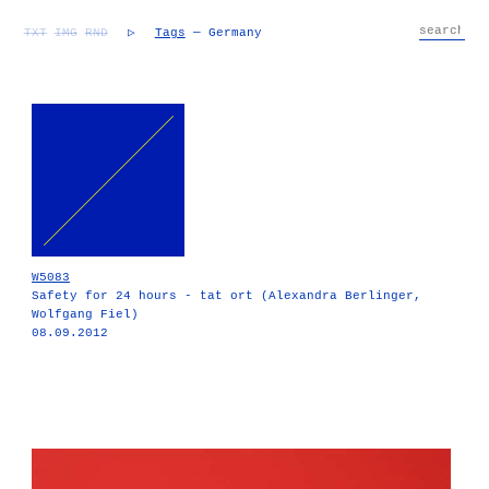
TXT
IMG
RND
▷
Tags
— Germany
W5083
Safety for 24 hours - tat ort (Alexandra Berlinger,
Wolfgang Fiel)
08.09.2012