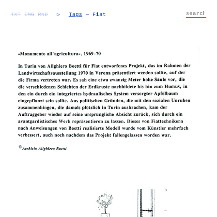
TXT
IMG
RND
▷
Tags
— Fiat