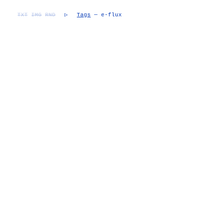
TXT
IMG
RND
▷
Tags
— e-flux