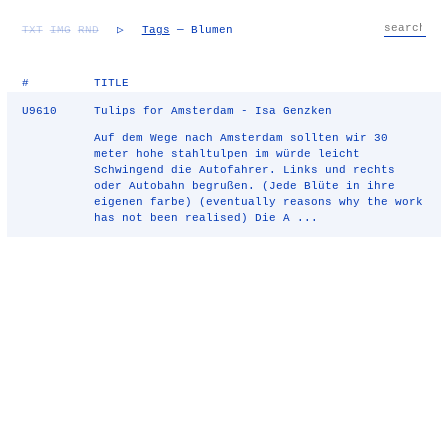
TXT
IMG
RND
▷
Tags
— Blumen
#
TITLE
U9610
Tulips for Amsterdam - Isa Genzken
Auf dem Wege nach Amsterdam sollten wir 30
meter hohe stahltulpen im würde leicht
Schwingend die Autofahrer. Links und rechts
oder Autobahn begrußen. (Jede Blüte in ihre
eigenen farbe) (eventually reasons why the work
has not been realised) Die A ...