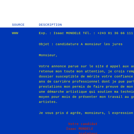
SOURCE
DESCRIPTION
WWW
Exp. : Isaac MONDELE Tél. : +243 81 36 66 111
Objet : candidature A monsieur les jures
Monsieur,
Votre annonce parue sur le site d appel aux a
retenue mon toute mon attention, je crois rem
dossier susceptible de mérite votre confiance
ans de carrière professionnel dont je pue par
prestations mon permis de faire preuve de mon
une démarche artistique qui soutien ma techni
moyen pour mois de présenter mon travail au g
artistes.
Je vous pris d agrée, monsieurs, l expression
              Votre candidat 

             Isaac MONDELE
