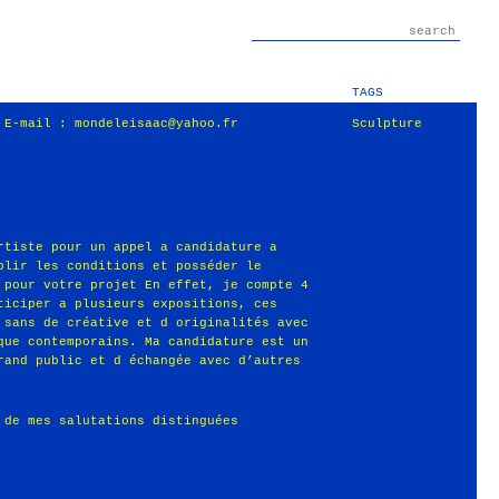
TAGS
 E-mail : mondeleisaac@yahoo.fr
Sculpture
rtiste pour un appel a candidature a
plir les conditions et posséder le
 pour votre projet En effet, je compte 4
ticiper a plusieurs expositions, ces
 sans de créative et d originalités avec
que contemporains. Ma candidature est un
rand public et d échangée avec d’autres
 de mes salutations distinguées