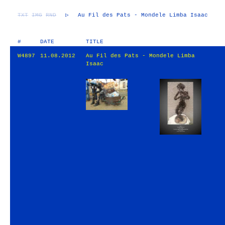
TXT
IMG
RND
▷
Au Fil des Pats - Mondele Limba Isaac
#
DATE
TITLE
W4897
11.08.2012
Au Fil des Pats - Mondele Limba
Isaac