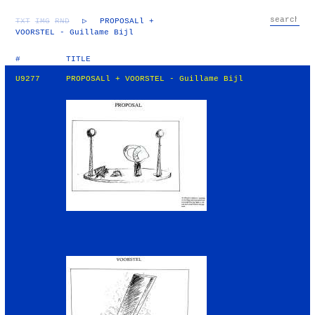
TXT
IMG
RND
▷
PROPOSALl +
VOORSTEL - Guillame Bijl
#
TITLE
U9277
PROPOSALl + VOORSTEL - Guillame Bijl