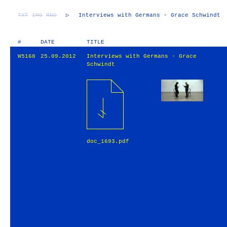
TXT
IMG
RND
▷
Interviews with Germans - Grace Schwindt
#
DATE
TITLE
W5168
25.09.2012
Interviews with Germans - Grace
Schwindt
doc_1693.pdf