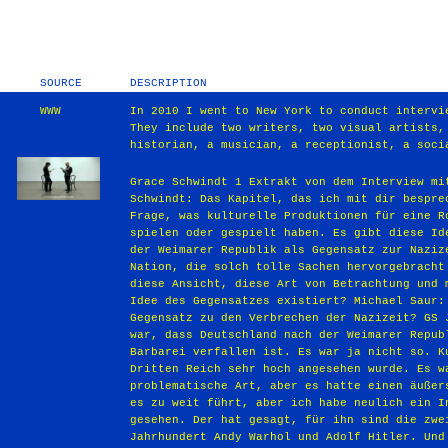
SOURCE
DESCRIPTION
WWW
In 2010 I went to New York to conduct intervi
They include two writers, two visual artists,
historian, a musician, a receptionist, a soci
Grace Schwindt 1 Extrakt von dem Interview mit Michael Saur New York, 11.02.2010 Grace Schwindt: Das Kapitel, das ich mit dir besprechen möchte, beschäftigt sich mit der Frage, was kulturelle Produktionen für eine Rolle im Umgang mit deutscher Geschichte spielen oder gespielt haben. Es gibt diese Idee, dass die kulturellen Produktionen in der Weimarer Republik als Gegensatz zur Nazizeit empfunden wurden. Wie kann eine Nation, die solch tolle Sachen hervorgebracht hat, auch Massenmörder sein? Gab es diese Ansicht, diese Art von Betrachtung und meinst du, dass heute immer noch diese Idee des Gegensatzes existiert? Michael Saur: Produktionen der Weimarer Republik als Gegensatz zu den Verbrechen der Nazizeit? GS Ja. MS Ich weiß nicht, ob es wirklich so war, dass Deutschland nach der Weimarer Republik tatsächlich in eine totale kulturelle Barbarei verfallen ist. Es war ja nicht so. Kultur und Kunst war ja etwas, dass im Dritten Reich sehr hoch angesehen wurde. Es war nur stark zensiert auf sehr problematische Art, aber es hatte einen äußerst hohen Stellenwert. Ich weiß nicht, ob es zu weit führt, aber ich habe neulich ein Interview mit dem Maler Julian Schnabel gesehen. Der hat gesagt, für ihn sind die zwei meist missverstandenen Menschen des 20. Jahrhundert Andy Warhol und Adolf Hitler. Und ich hab danach gedacht: „Hmm, was kann er damit gemeint haben?“ Julian Schnabel selber ist Jude. Und ich weiß nicht, ob, aber er könnte folgendes gemeint haben: Es wird sich ja immer so ein bisschen über Hitler’s Hintergrund als Maler lustig gemacht. Er war Künstler, also er war Künstler von der Ausbildung her und ich glaube, ihm ist einfach sein größtes Kunstwerk stark aus dem Ruder gelaufen. Aber er hatte eine Vision, die mich auch manchmal an die Land Art Künstler hier in Amerika erinnert. Die wahnsinnig visionäre Projekte verwirklichen, die Jahrzehnte dauern. Das ist ein problematischer Vergleich. Aber sagen wir mal, von seiner Visionskraft, erinnert mich das schon daran und ich glaube Julian Schnabel könnte das gemeint haben. Um noch mal auf deine Frage zurückzukommen. Ich glaube nicht, dass dieses feinsinnige künstlerische Land, plötzlich ins Mittelalter zurückgefallen ist. Das ist eine komische Ansicht. GS Nein, das eh nicht. Was meine Frage dazu ist: Sollte es als Gegensatz empfunden worden sein, bedeutet es, dass die Hochkultur etwas moralisch Gutes sei. Wenn gesagt wird, die Weimarer Republik war sehr frei, und sie war am blühen und dann plötzlich kam die Nazizeit? MS Aber was war denn genau am blühen in der Weimarer Republik? In der Malerei, war es der Expressionismus. Das waren schon tolle Sachen, aber die waren natürlich auch stark durch die Zeit geprägt. Durch die Grauen des ersten Krieges. Und es ist ja nicht so, als herrschte da eine Wahnsinnsblüte, eine Art Renaissance, wo alles wunderbar Grace Schwindt 2 war. Sondern das Land war ja schon stak verwundet in der Zeit, und es hat sich auch in der Kunst der Weimarer Republik gezeigt. GS Ich hab diese Frage aufgegriffen, sie ist mir begegnet, ich selbst empfinde es ja nicht so. Wie konnte Nazideutschland entstehen, wenn es doch so eine Hochkultur gab? MS Ich versteh schon was du sagst, und alles was ich sage, sind spielerische Überlegungen, weil ich keinen Anspruch habe, es zu wissen oder wissen zu können, aber die Überlegungen sind vielleicht gestattet. Es ist ja auch alles miteinander verknüpft, vielleicht war auch der Expressionismus zum Beispiel in seiner Extremität etwas, was angekündigt hat, was danach folgen würde. Ich finde, diese Sachen sind schwer voneinander zu trennen. GS Ja MS Also wenn man sich diese Bilder von Georg Grosz vergegenwärtigt, die sind ja schaurig und diese zerbrochenen Menschen kommen noch aus den Verletzungen des ersten Weltkrieges. Das ist eigentlich ein bisschen visionär gewesen, denn das gleiche ist später wieder passiert, dann noch schlimmer. GS Ich denke auch, dass man Zeiten unbedingt in Verbindung bringen muss. Ich finde es zum Beispiel sehr problematisch, dass es den Wunsch zu geben scheint, Nazideutschland zu isolieren. So kam es mir immer wieder vor. Dass es eben was ist, was nicht zu einem gehört. Das ist mir immer wieder begegnet. Genauso problematisch finde ich die Idee, dass Faschismus nicht Teil von einem selbst, sondern immer außen ist. Und Nazideutschland für Deutschland eine Ausnahme war, obwohl der erste Weltkrieg direkt davor passiert ist. MS Das ist ja eh eine Binsenweisheit, dass man die zwei Kriege voneinander trennen kann. Der zweite Weltkrieg oder Hitlerdeutschland wäre ohne den ersten Krieg so nicht passiert, glaube ich. GS Wie meinst du das? MS Das Selbstbewusstsein war stark angeknackst und die Nazis waren extrem geschickte Populisten und Deutschland war eine neurotische Nation nach dem ersten Weltkrieg. Der Krieg war verloren, es musste alles abgegeben werden plus die Inflation, es ging nichts mehr. Und plötzlich kommt da jemand her, und sagt, das ist ja alles falsch, wir sind ja eigentlich Wer, wir können das alles wieder zum blühen bringen. Wie man in Amerika sagt, es wholesome machen, das war eine attraktive Idee. GS für die Leute. MS Für die Leute. Natürlich. Gerade die Expressionisten, ohne dass ich mich da festbeißen will, aber die haben die ganzen